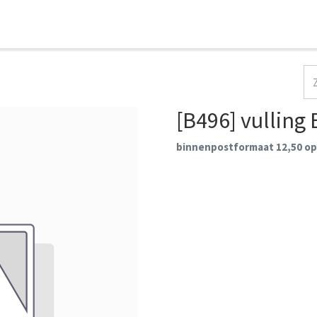
HOME
COLLECTIES
CONTACT
AANMELDEN
[B496] vulling B
binnenpostformaat 12,50 op