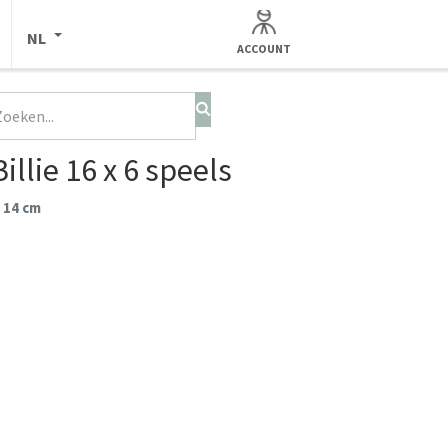
NL
ACCOUNT
illie 16 x 6 speels
 14 cm