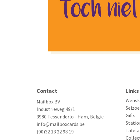
Contact
Links
Wensk
Mailbox BV
Seizoe
Industrieweg 49/1
Gifts
3980 Tessenderlo - Ham, België
Statio
info@mailboxcards.be
Tafela
(00)32 13 22 98 19
Collec