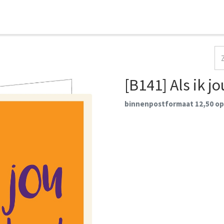
HOME
COLLECTIES
CONTACT
AANMELDEN
[B141] Als ik j
binnenpostformaat 12,50 op