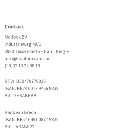
Contact
Mailbox BV
Industrieweg 49/1
3980 Tessenderlo - Ham, België
info@mailboxcards.be
(00)32 13 22 98 19
BTW: BE0479778826
IBAN: BE24 0013 9466 9838
BIC: GEBABEBB
Bank van Breda
IBAN: BE57 6451 0877 5835
BIC: JVBABE22