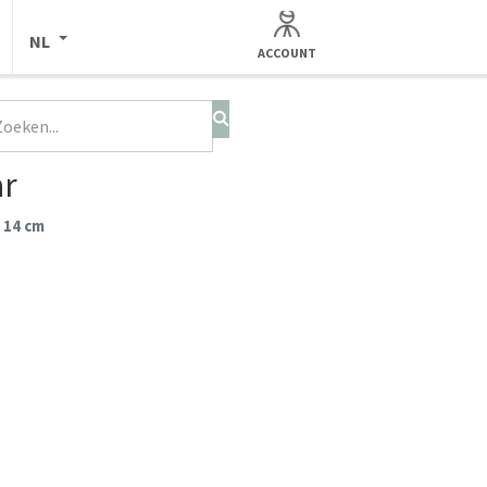
NL
ACCOUNT
ar
 14 cm