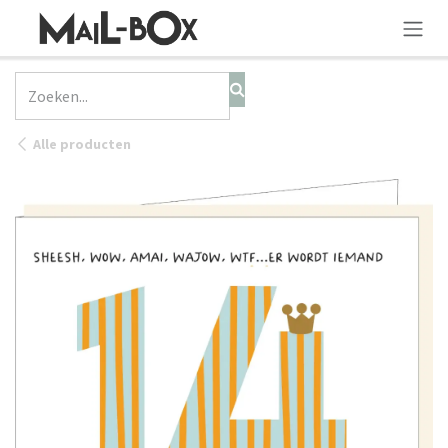
OVERSLAAN NAAR INHOUD
Alle producten