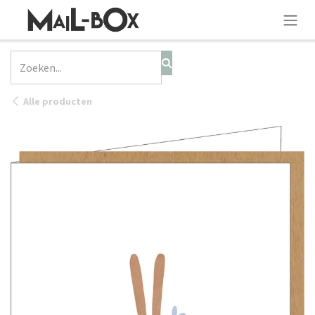
OVERSLAAN NAAR INHOUD
Alle producten