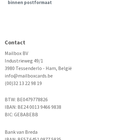
binnen postformaat
Contact
Mailbox BV
Industrieweg 49/1
3980 Tessenderlo - Ham, België
info@mailboxcards.be
(00)32 13 22 98 19
BTW: BE0479778826
IBAN: BE24 0013 9466 9838
BIC: GEBABEBB
Bank van Breda
IBAN: BE57 6451 0877 5835