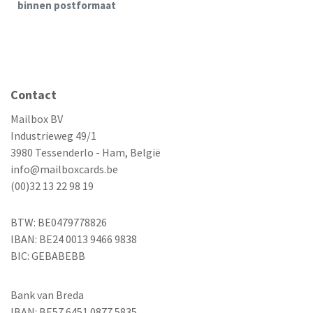
binnen postformaat
Contact
Mailbox BV
Industrieweg 49/1
3980 Tessenderlo - Ham, België
info@mailboxcards.be
(00)32 13 22 98 19
BTW: BE0479778826
IBAN: BE24 0013 9466 9838
BIC: GEBABEBB
Bank van Breda
IBAN: BE57 6451 0877 5835