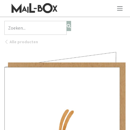
OVERSLAAN NAAR INHOUD
Alle producten