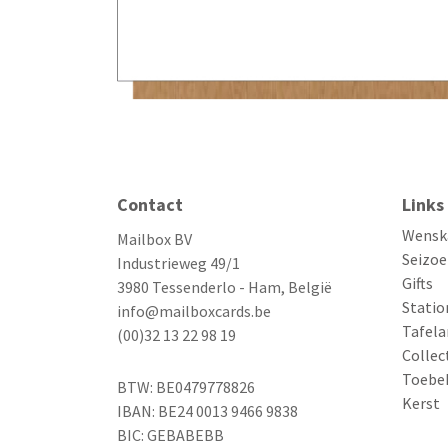
Contact
Links
Wensk
Mailbox BV
Seizoe
Industrieweg 49/1
Gifts
3980 Tessenderlo - Ham, België
Statio
info@mailboxcards.be
Tafela
(00)32 13 22 98 19
Collec
Toebe
BTW: BE0479778826
Kerst
IBAN: BE24 0013 9466 9838
BIC: GEBABEBB