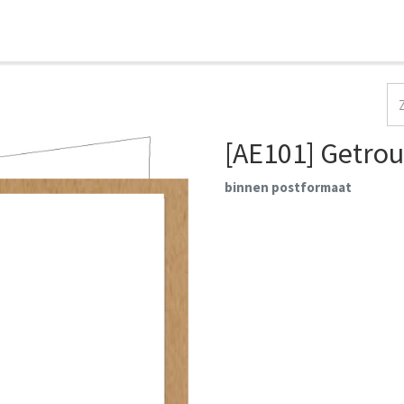
HOME
COLLECTIES
CONTACT
AANMELDEN
[AE101] Getro
binnen postformaat