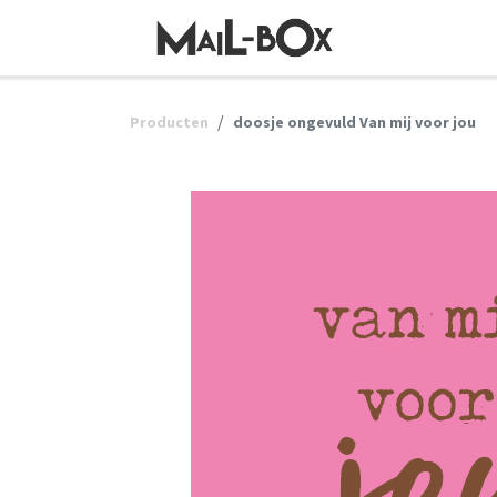
OVERSLAAN NAAR INHOUD
Producten
doosje ongevuld Van mij voor jou