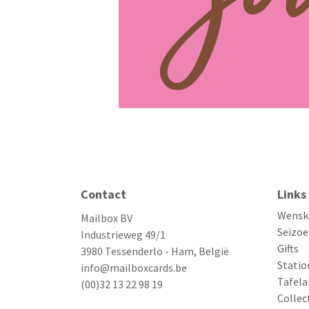
Contact
Links
Wensk
Mailbox BV
Seizoe
Industrieweg 49/1
Gifts
3980 Tessenderlo - Ham, België
Statio
info@mailboxcards.be
Tafela
(00)32 13 22 98 19
Collec