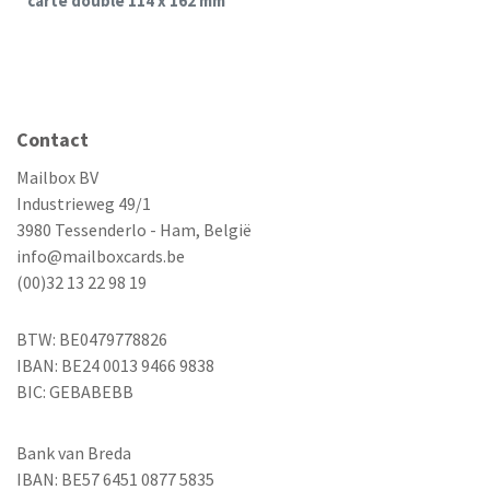
carte double 114 x 162 mm
Contact
Mailbox BV
Industrieweg 49/1
3980 Tessenderlo - Ham, België
info@mailboxcards.be
(00)32 13 22 98 19
BTW: BE0479778826
IBAN: BE24 0013 9466 9838
BIC: GEBABEBB
Bank van Breda
IBAN: BE57 6451 0877 5835