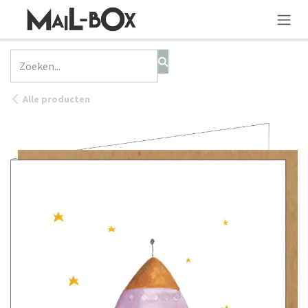
OVERSLAAN NAAR INHOUD
Alle producten