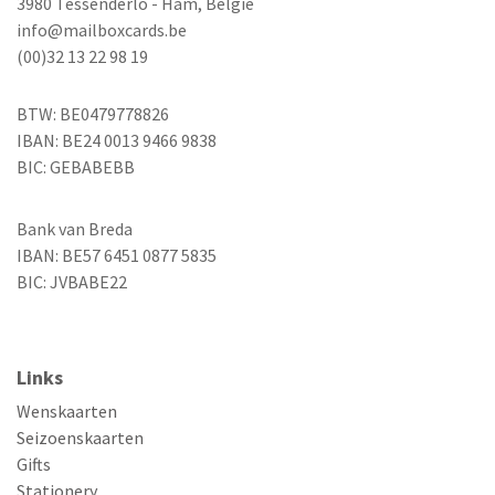
3980 Tessenderlo - Ham, België
info@mailboxcards.be
(00)32 13 22 98 19
BTW: BE0479778826
IBAN: BE24 0013 9466 9838
BIC: GEBABEBB
Bank van Breda
IBAN: BE57 6451 0877 5835
BIC: JVBABE22
Links
Wenskaarten
Seizoenskaarten
Gifts
Stationery