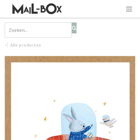
OVERSLAAN NAAR INHOUD
Alle producten