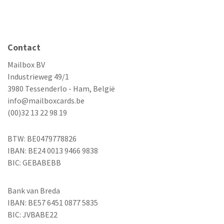
Contact
Mailbox BV
Industrieweg 49/1
3980 Tessenderlo - Ham, België
info@mailboxcards.be
(00)32 13 22 98 19
BTW: BE0479778826
IBAN: BE24 0013 9466 9838
BIC: GEBABEBB
Bank van Breda
IBAN: BE57 6451 0877 5835
BIC: JVBABE22