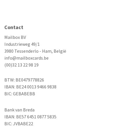
Contact
Mailbox BV
Industrieweg 49/1
3980 Tessenderlo - Ham, België
info@mailboxcards.be
(00)32 13 22 98 19
BTW: BE0479778826
IBAN: BE24 0013 9466 9838
BIC: GEBABEBB
Bank van Breda
IBAN: BE57 6451 0877 5835
BIC: JVBABE22