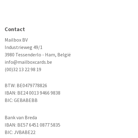
Contact
Mailbox BV
Industrieweg 49/1
3980 Tessenderlo - Ham, België
info@mailboxcards.be
(00)32 13 22 98 19
BTW: BE0479778826
IBAN: BE24 0013 9466 9838
BIC: GEBABEBB
Bank van Breda
IBAN: BE57 6451 0877 5835
BIC: JVBABE22