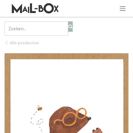
OVERSLAAN NAAR INHOUD
Alle producten