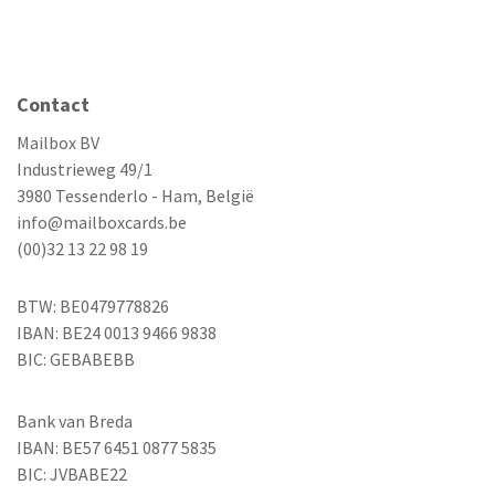
Contact
Mailbox BV
Industrieweg 49/1
3980 Tessenderlo - Ham, België
info@mailboxcards.be
(00)32 13 22 98 19
BTW: BE0479778826
IBAN: BE24 0013 9466 9838
BIC: GEBABEBB
Bank van Breda
IBAN: BE57 6451 0877 5835
BIC: JVBABE22