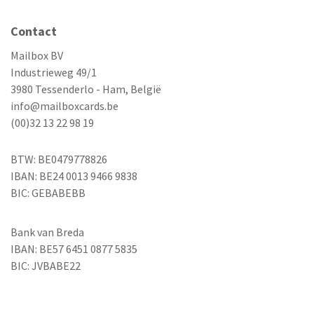
Contact
Mailbox BV
Industrieweg 49/1
3980 Tessenderlo - Ham, België
info@mailboxcards.be
(00)32 13 22 98 19
BTW: BE0479778826
IBAN: BE24 0013 9466 9838
BIC: GEBABEBB
Bank van Breda
IBAN: BE57 6451 0877 5835
BIC: JVBABE22