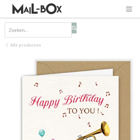
OVERSLAAN NAAR INHOUD
Alle producten