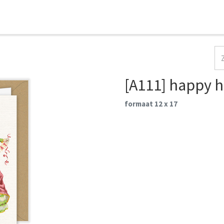
HOME
COLLECTIES
CONTACT
AANMELDEN
[A111] happy 
formaat 12 x 17