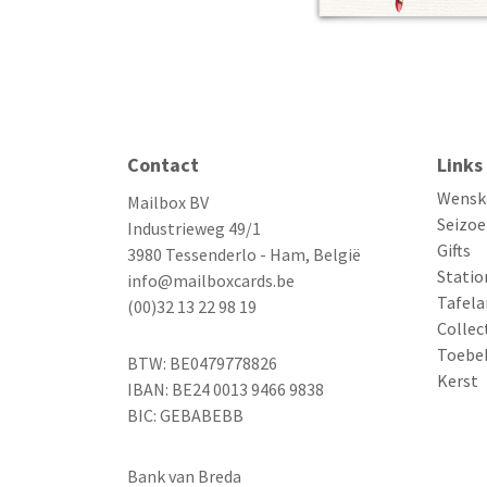
Contact
Links
Wensk
Mailbox BV
Seizoe
Industrieweg 49/1
Gifts
3980 Tessenderlo - Ham, België
Statio
info@mailboxcards.be
Tafela
(00)32 13 22 98 19
Collec
Toebe
BTW: BE0479778826
Kerst
IBAN: BE24 0013 9466 9838
BIC: GEBABEBB
Bank van Breda