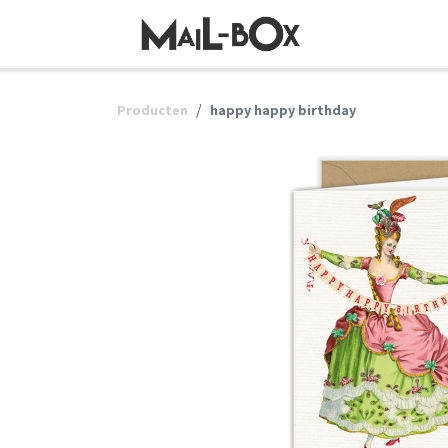
OVERSLAAN NAAR INHOUD
Producten
happy happy birthday