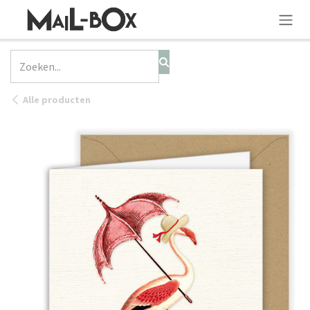
OVERSLAAN NAAR INHOUD
Alle producten