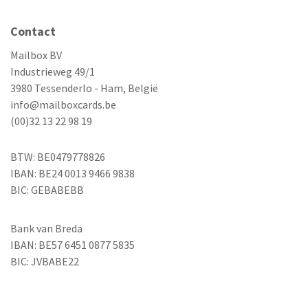
Contact
Mailbox BV
Industrieweg 49/1
3980 Tessenderlo - Ham, België
info@mailboxcards.be
(00)32 13 22 98 19
BTW: BE0479778826
IBAN: BE24 0013 9466 9838
BIC: GEBABEBB
Bank van Breda
IBAN: BE57 6451 0877 5835
BIC: JVBABE22