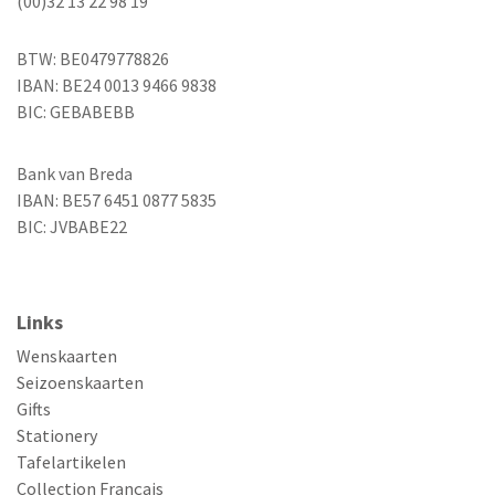
(00)32 13 22 98 19
BTW: BE0479778826
IBAN: BE24 0013 9466 9838
BIC: GEBABEBB
Bank van Breda
IBAN: BE57 6451 0877 5835
BIC: JVBABE22
Links
Wenskaarten
Seizoenskaarten
Gifts
Stationery
Tafelartikelen
Collection Français