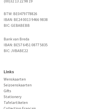
(00)32 13 22 98 19
BTW: BE0479778826
IBAN: BE24 0013 9466 9838
BIC: GEBABEBB
Bank van Breda
IBAN: BE57 6451 0877 5835
BIC: JVBABE22
Links
Wenskaarten
Seizoenskaarten
Gifts
Stationery
Tafelartikelen
Collection Français