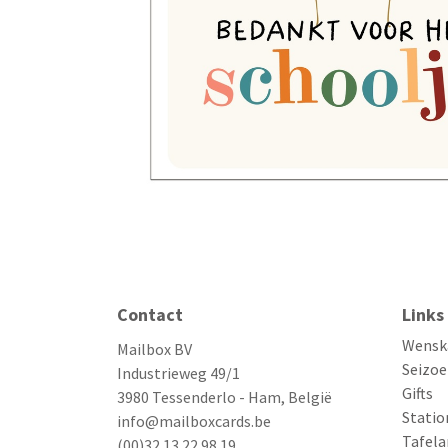
Contact
Links
Wensk
Mailbox BV
Seizoe
Industrieweg 49/1
Gifts
3980 Tessenderlo - Ham, België
Statio
info@mailboxcards.be
Tafela
(00)32 13 22 98 19