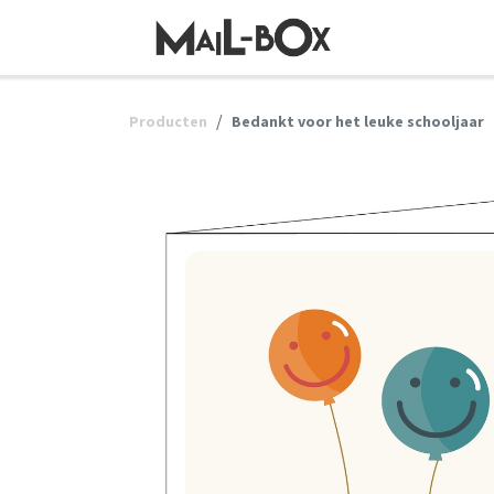
OVERSLAAN NAAR INHOUD
Producten
Bedankt voor het leuke schooljaar