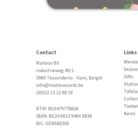
Contact
Links
Wensk
Mailbox BV
Seizoe
Industrieweg 49/1
Gifts
3980 Tessenderlo - Ham, België
Statio
info@mailboxcards.be
Tafela
(00)32 13 22 98 19
Collec
Toebe
BTW: BE0479778826
Kerst
IBAN: BE24 0013 9466 9838
BIC: GEBABEBB