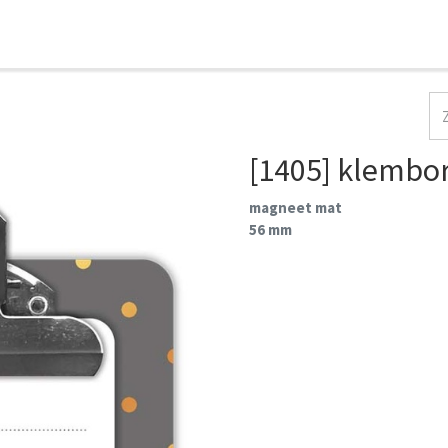
HOME
COLLECTIES
CONTACT
AANMELDEN
[1405] klembo
magneet mat
56 mm