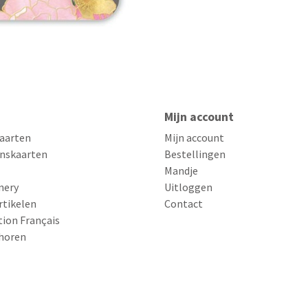
Mijn account
aarten
Mijn account
nskaarten
Bestellingen
Mandje
nery
Uitloggen
rtikelen
Contact
tion Français
horen