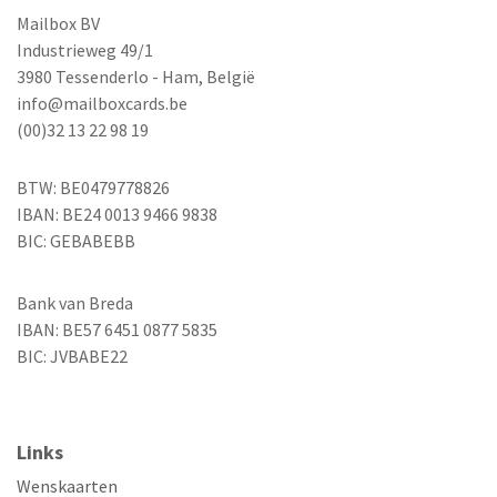
Mailbox BV
Industrieweg 49/1
3980 Tessenderlo - Ham, België
info@mailboxcards.be
(00)32 13 22 98 19
BTW: BE0479778826
IBAN: BE24 0013 9466 9838
BIC: GEBABEBB
Bank van Breda
IBAN: BE57 6451 0877 5835
BIC: JVBABE22
Links
Wenskaarten