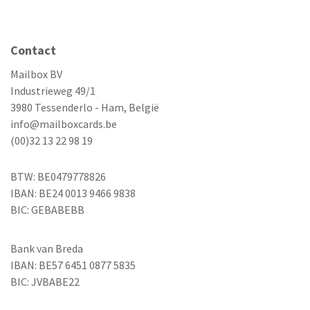
Contact
Mailbox BV
Industrieweg 49/1
3980 Tessenderlo - Ham, België
info@mailboxcards.be
(00)32 13 22 98 19
BTW: BE0479778826
IBAN: BE24 0013 9466 9838
BIC: GEBABEBB
Bank van Breda
IBAN: BE57 6451 0877 5835
BIC: JVBABE22