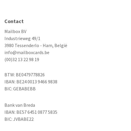
Contact
Mailbox BV
Industrieweg 49/1
3980 Tessenderlo - Ham, België
info@mailboxcards.be
(00)32 13 22 98 19
BTW: BE0479778826
IBAN: BE24 0013 9466 9838
BIC: GEBABEBB
Bank van Breda
IBAN: BE57 6451 0877 5835
BIC: JVBABE22