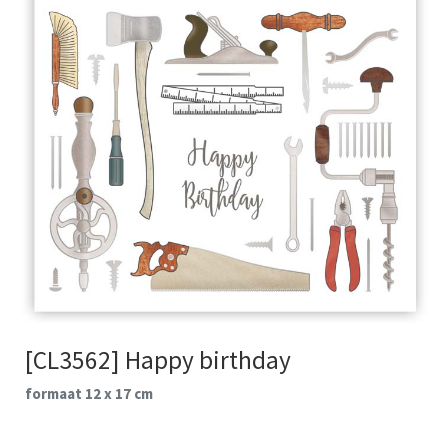
[CL3562] Happy birthday
formaat 12 x 17 cm