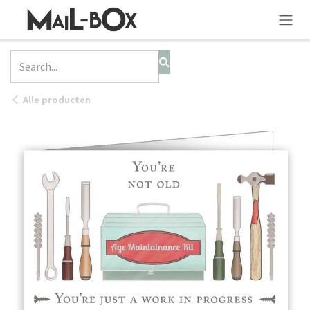
SKIP TO CONTENT
Alle producten