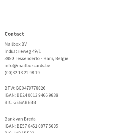
Contact
Mailbox BV
Industrieweg 49/1
3980 Tessenderlo - Ham, België
info@mailboxcards.be
(00)32 13 22 98 19
BTW: BE0479778826
IBAN: BE24 0013 9466 9838
BIC: GEBABEBB
Bank van Breda
IBAN: BE57 6451 0877 5835
BIC: JVBABE22