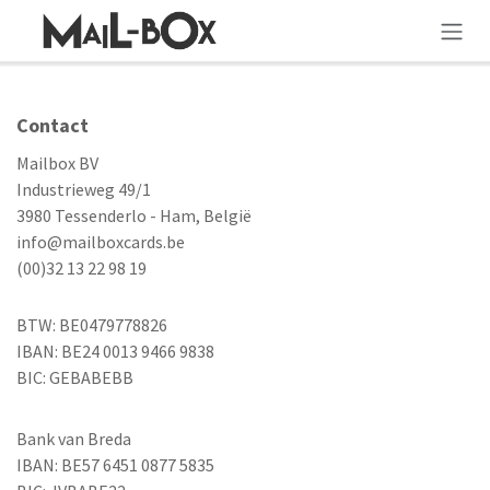
OVERSLAAN NAAR INHOUD
Contact
Mailbox BV
Industrieweg 49/1
3980 Tessenderlo - Ham, België
info@mailboxcards.be
(00)32 13 22 98 19
BTW: BE0479778826
IBAN: BE24 0013 9466 9838
BIC: GEBABEBB
Bank van Breda
IBAN: BE57 6451 0877 5835