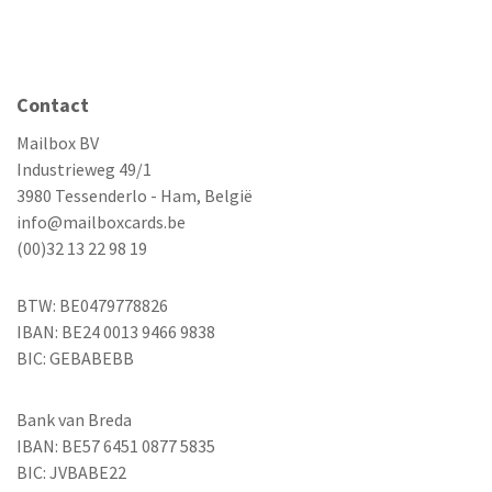
Contact
Mailbox BV
Industrieweg 49/1
3980 Tessenderlo - Ham, België
info@mailboxcards.be
(00)32 13 22 98 19
BTW: BE0479778826
IBAN: BE24 0013 9466 9838
BIC: GEBABEBB
Bank van Breda
IBAN: BE57 6451 0877 5835
BIC: JVBABE22