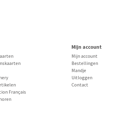
Mijn account
aarten
Mijn account
nskaarten
Bestellingen
Mandje
nery
Uitloggen
rtikelen
Contact
tion Français
horen