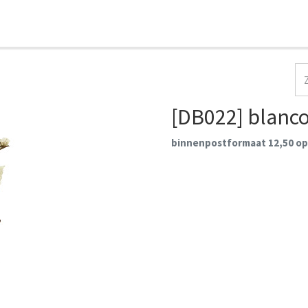
HOME
COLLECTIES
CONTACT
AANMELDEN
[DB022] blanc
binnenpostformaat 12,50 op