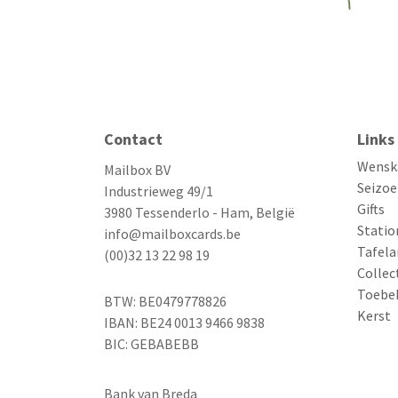
Contact
Links
Wensk
Mailbox BV
Seizoe
Industrieweg 49/1
Gifts
3980 Tessenderlo - Ham, België
Statio
info@mailboxcards.be
Tafela
(00)32 13 22 98 19
Collec
Toebe
BTW: BE0479778826
Kerst
IBAN: BE24 0013 9466 9838
BIC: GEBABEBB
Bank van Breda