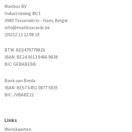
Mailbox BV
Industrieweg 49/1
3980 Tessenderlo - Ham, België
info@mailboxcards.be
(00)32 13 22 98 19
BTW: BE0479778826
IBAN: BE24 0013 9466 9838
BIC: GEBABEBB
Bank van Breda
IBAN: BE57 6451 0877 5835
BIC: JVBABE22
Links
Wenskaarten