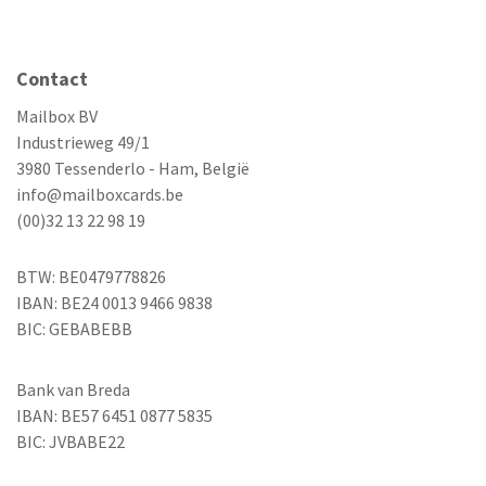
Contact
Mailbox BV
Industrieweg 49/1
3980 Tessenderlo - Ham, België
info@mailboxcards.be
(00)32 13 22 98 19
BTW: BE0479778826
IBAN: BE24 0013 9466 9838
BIC: GEBABEBB
Bank van Breda
IBAN: BE57 6451 0877 5835
BIC: JVBABE22