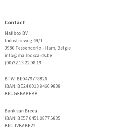
Contact
Mailbox BV
Industrieweg 49/1
3980 Tessenderlo - Ham, België
info@mailboxcards.be
(00)32 13 22 98 19
BTW: BE0479778826
IBAN: BE24 0013 9466 9838
BIC: GEBABEBB
Bank van Breda
IBAN: BE57 6451 0877 5835
BIC: JVBABE22