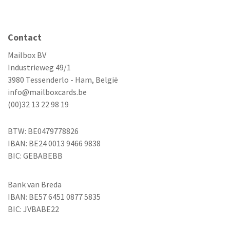
Contact
Mailbox BV
Industrieweg 49/1
3980 Tessenderlo - Ham, België
info@mailboxcards.be
(00)32 13 22 98 19
BTW: BE0479778826
IBAN: BE24 0013 9466 9838
BIC: GEBABEBB
Bank van Breda
IBAN: BE57 6451 0877 5835
BIC: JVBABE22