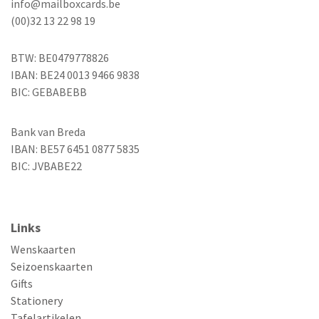
info@mailboxcards.be
(00)32 13 22 98 19
BTW: BE0479778826
IBAN: BE24 0013 9466 9838
BIC: GEBABEBB
Bank van Breda
IBAN: BE57 6451 0877 5835
BIC: JVBABE22
Links
Wenskaarten
Seizoenskaarten
Gifts
Stationery
Tafelartikelen