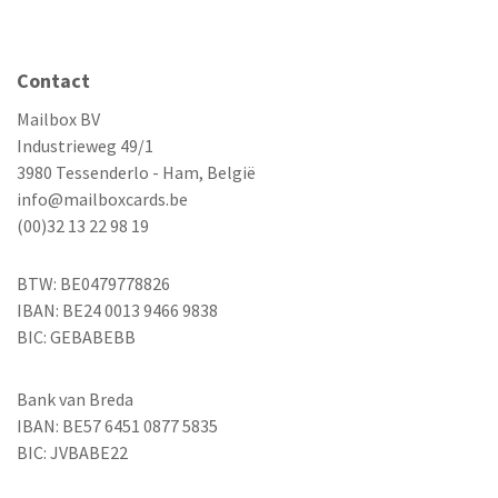
Contact
Mailbox BV
Industrieweg 49/1
3980 Tessenderlo - Ham, België
info@mailboxcards.be
(00)32 13 22 98 19
BTW: BE0479778826
IBAN: BE24 0013 9466 9838
BIC: GEBABEBB
Bank van Breda
IBAN: BE57 6451 0877 5835
BIC: JVBABE22