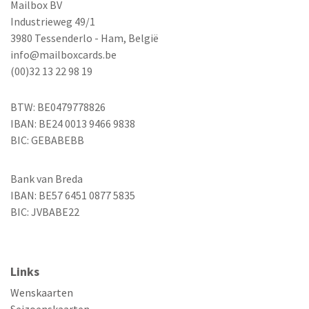
Mailbox BV
Industrieweg 49/1
3980 Tessenderlo - Ham, België
info@mailboxcards.be
(00)32 13 22 98 19
BTW: BE0479778826
IBAN: BE24 0013 9466 9838
BIC: GEBABEBB
Bank van Breda
IBAN: BE57 6451 0877 5835
BIC: JVBABE22
Links
Wenskaarten