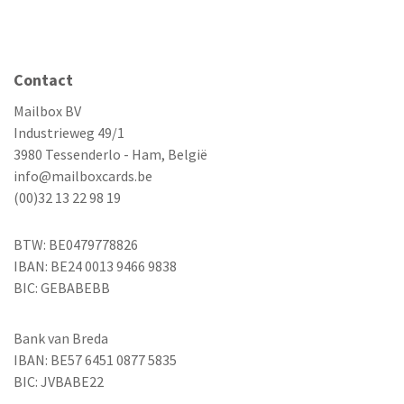
Contact
Mailbox BV
Industrieweg 49/1
3980 Tessenderlo - Ham, België
info@mailboxcards.be
(00)32 13 22 98 19
BTW: BE0479778826
IBAN: BE24 0013 9466 9838
BIC: GEBABEBB
Bank van Breda
IBAN: BE57 6451 0877 5835
BIC: JVBABE22