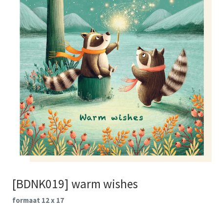
[BDNK019] warm wishes
formaat 12 x 17