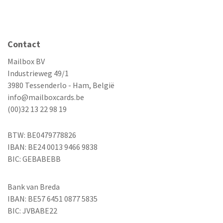
Contact
Mailbox BV
Industrieweg 49/1
3980 Tessenderlo - Ham, België
info@mailboxcards.be
(00)32 13 22 98 19
BTW: BE0479778826
IBAN: BE24 0013 9466 9838
BIC: GEBABEBB
Bank van Breda
IBAN: BE57 6451 0877 5835
BIC: JVBABE22