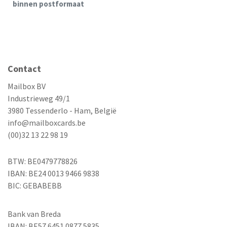
binnen postformaat
Contact
Mailbox BV
Industrieweg 49/1
3980 Tessenderlo - Ham, België
info@mailboxcards.be
(00)32 13 22 98 19
BTW: BE0479778826
IBAN: BE24 0013 9466 9838
BIC: GEBABEBB
Bank van Breda
IBAN: BE57 6451 0877 5835