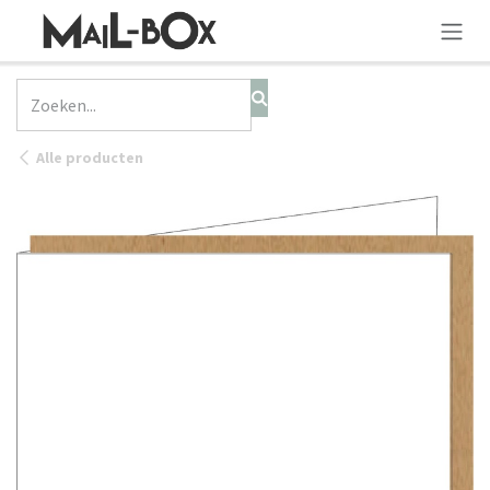
OVERSLAAN NAAR INHOUD
Alle producten