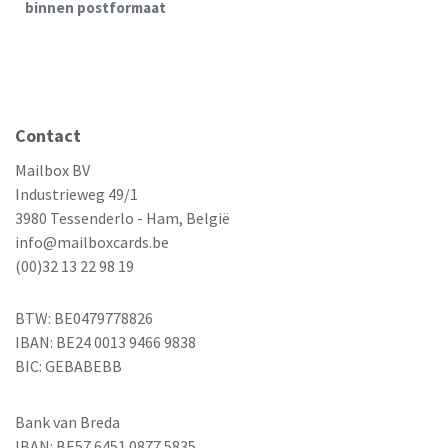
binnen postformaat
Contact
Mailbox BV
Industrieweg 49/1
3980 Tessenderlo - Ham, België
info@mailboxcards.be
(00)32 13 22 98 19
BTW: BE0479778826
IBAN: BE24 0013 9466 9838
BIC: GEBABEBB
Bank van Breda
IBAN: BE57 6451 0877 5835