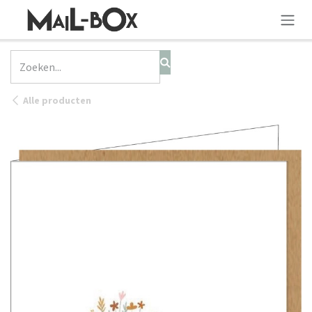
OVERSLAAN NAAR INHOUD
Alle producten