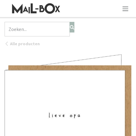
OVERSLAAN NAAR INHOUD
Alle producten