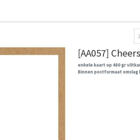
HOME
COLLECTIES
CONTACT
AANMELDEN
[AA057] Cheer
enkele kaart op 480 gr viltk
Binnen postformaat omslag k