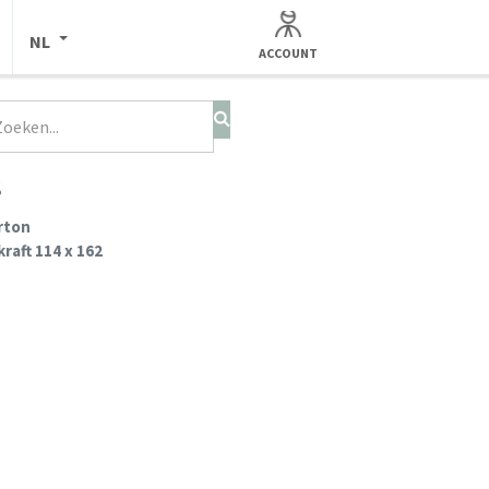
NL
ACCOUNT
s
arton
raft 114 x 162