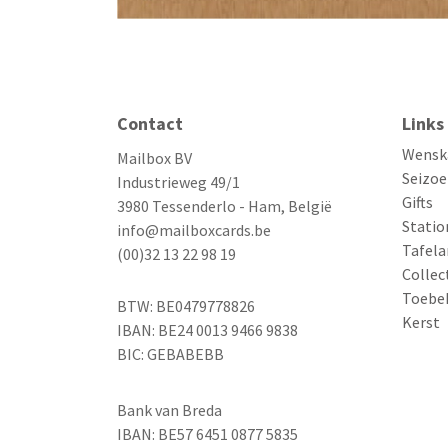
Contact
Links
Wensk
Mailbox BV
Seizoe
Industrieweg 49/1
Gifts
3980 Tessenderlo - Ham, België
Statio
info@mailboxcards.be
Tafela
(00)32 13 22 98 19
Collec
Toebe
BTW: BE0479778826
Kerst
IBAN: BE24 0013 9466 9838
BIC: GEBABEBB
Bank van Breda
IBAN: BE57 6451 0877 5835