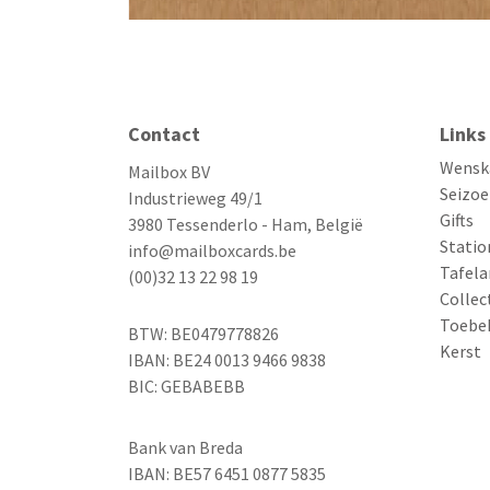
Contact
Links
Wensk
Mailbox BV
Seizoe
Industrieweg 49/1
Gifts
3980 Tessenderlo - Ham, België
Statio
info@mailboxcards.be
Tafela
(00)32 13 22 98 19
Collec
Toebe
BTW: BE0479778826
Kerst
IBAN: BE24 0013 9466 9838
BIC: GEBABEBB
Bank van Breda
IBAN: BE57 6451 0877 5835