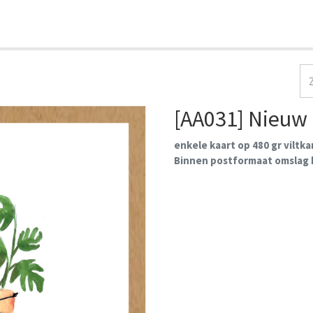
HOME
COLLECTIES
CONTACT
AANMELDEN
[AA031] Nieuw 
enkele kaart op 480 gr viltk
Binnen postformaat omslag k