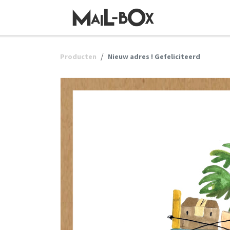
OVERSLAAN NAAR INHOUD
Producten
Nieuw adres ! Gefeliciteerd