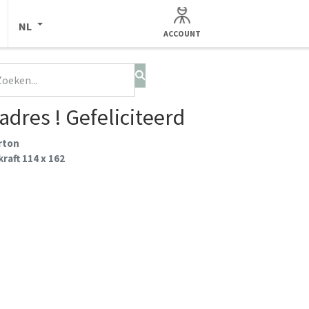
NL
ACCOUNT
adres ! Gefeliciteerd
arton
raft 114 x 162