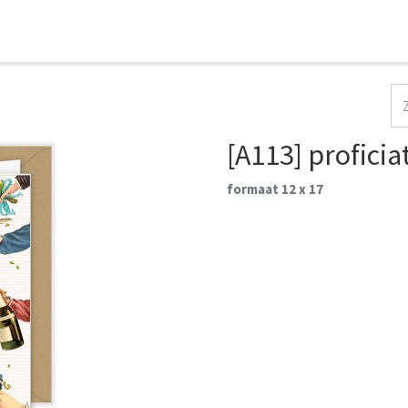
HOME
COLLECTIES
CONTACT
AANMELDEN
[A113] proficia
formaat 12 x 17