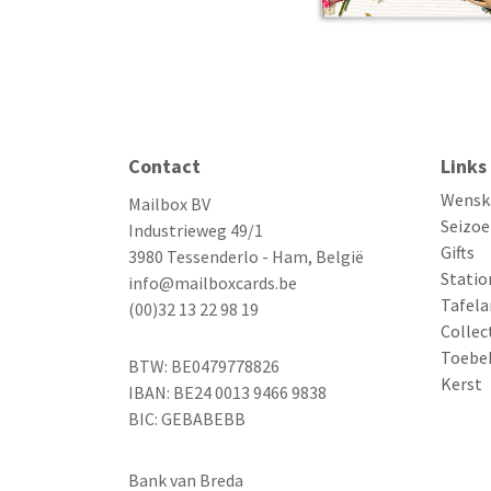
Contact
Links
Wensk
Mailbox BV
Seizoe
Industrieweg 49/1
Gifts
3980 Tessenderlo - Ham, België
Statio
info@mailboxcards.be
Tafela
(00)32 13 22 98 19
Collec
Toebe
BTW: BE0479778826
Kerst
IBAN: BE24 0013 9466 9838
BIC: GEBABEBB
Bank van Breda