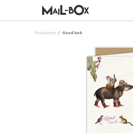
OVERSLAAN NAAR INHOUD
Producten
Good luck