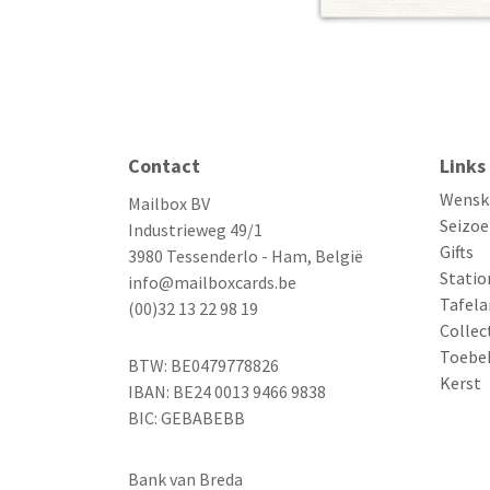
Contact
Links
Wensk
Mailbox BV
Seizoe
Industrieweg 49/1
Gifts
3980 Tessenderlo - Ham, België
Statio
info@mailboxcards.be
Tafela
(00)32 13 22 98 19
Collec
Toebe
BTW: BE0479778826
Kerst
IBAN: BE24 0013 9466 9838
BIC: GEBABEBB
Bank van Breda