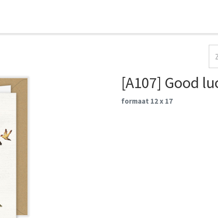
HOME
COLLECTIES
CONTACT
AANMELDEN
[A107] Good lu
formaat 12 x 17