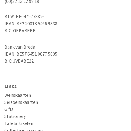
(00)32 13 22 98 19
BTW: BE0479778826
IBAN: BE24 0013 9466 9838
BIC: GEBABEBB
Bank van Breda
IBAN: BE57 6451 0877 5835
BIC: JVBABE22
Links
Wenskaarten
Seizoenskaarten
Gifts
Stationery
Tafelartikelen
Collection Français