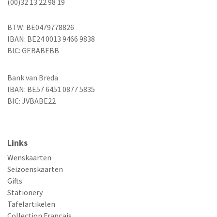
(00)32 13 22 98 19
BTW: BE0479778826
IBAN: BE24 0013 9466 9838
BIC: GEBABEBB
Bank van Breda
IBAN: BE57 6451 0877 5835
BIC: JVBABE22
Links
Wenskaarten
Seizoenskaarten
Gifts
Stationery
Tafelartikelen
Collection Français