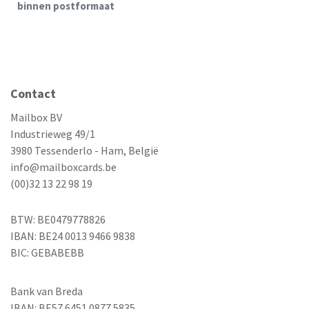
binnen postformaat
Contact
Mailbox BV
Industrieweg 49/1
3980 Tessenderlo - Ham, België
info@mailboxcards.be
(00)32 13 22 98 19
BTW: BE0479778826
IBAN: BE24 0013 9466 9838
BIC: GEBABEBB
Bank van Breda
IBAN: BE57 6451 0877 5835