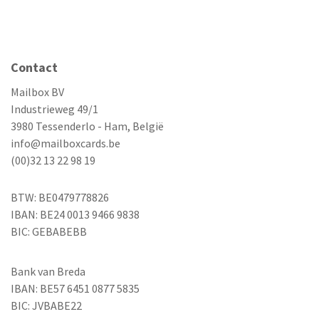
Contact
Mailbox BV
Industrieweg 49/1
3980 Tessenderlo - Ham, België
info@mailboxcards.be
(00)32 13 22 98 19
BTW: BE0479778826
IBAN: BE24 0013 9466 9838
BIC: GEBABEBB
Bank van Breda
IBAN: BE57 6451 0877 5835
BIC: JVBABE22