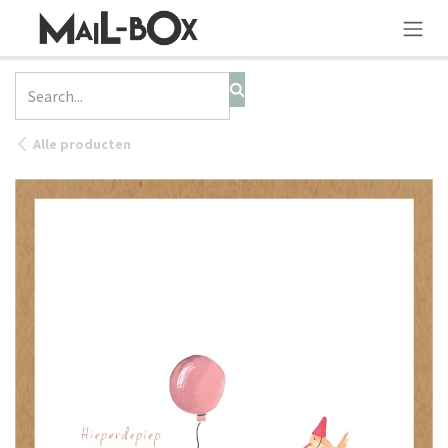
SKIP TO CONTENT
Alle producten